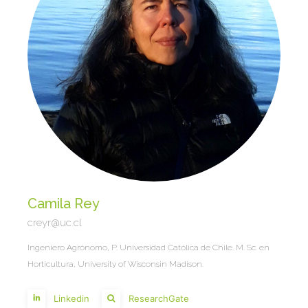
Camila Rey
creyr@uc.cl
Ingeniero Agrónomo, P. Universidad Católica de Chile. M. Sc. en
Horticultura, University of Wisconsin Madison.
Linkedin
ResearchGate